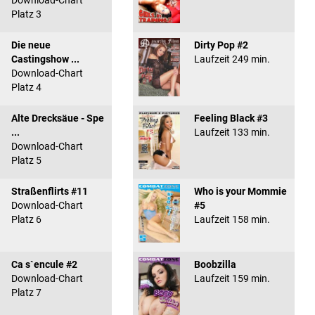
Download-Chart
Platz 3
Die neue
Dirty Pop #2
Castingshow ...
Laufzeit 249 min.
Download-Chart
Platz 4
Alte Drecksäue - Spe
Feeling Black #3
...
Laufzeit 133 min.
Download-Chart
Platz 5
Straßenflirts #11
Who is your Mommie
Download-Chart
#5
Platz 6
Laufzeit 158 min.
Ca s`encule #2
Boobzilla
Download-Chart
Laufzeit 159 min.
Platz 7