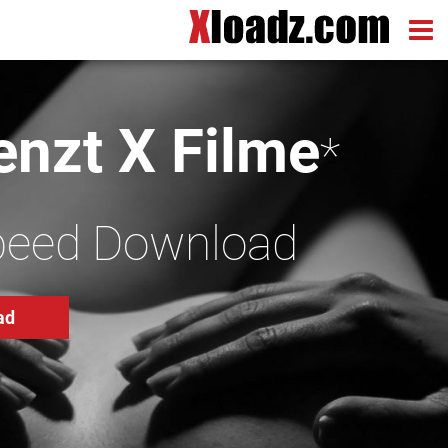
nzt X Filme
*
peed Download
ad